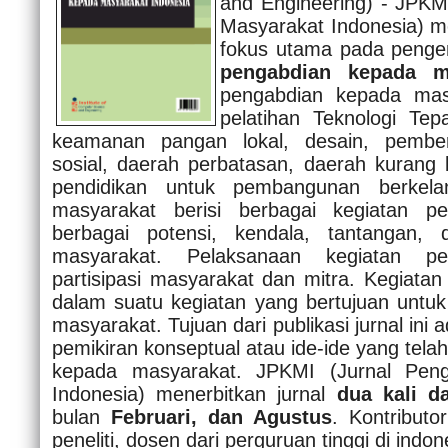
and Engineering) - JPKM
Masyarakat Indonesia) me
fokus utama pada penge
pengabdian kepada m
pengabdian kepada masy
pelatihan Teknologi Te
keamanan pangan lokal, desain, pembe
sosial, daerah perbatasan, daerah kurang
pendidikan untuk pembangunan berkela
masyarakat berisi berbagai kegiatan p
berbagai potensi, kendala, tantangan
masyarakat. Pelaksanaan kegiatan pe
partisipasi masyarakat dan mitra. Kegiatan
dalam suatu kegiatan yang bertujuan untu
masyarakat. Tujuan dari publikasi jurnal in
pemikiran konseptual atau ide-ide yang tela
kepada masyarakat. JPKMI (Jurnal Pen
Indonesia) menerbitkan jurnal
dua kali d
bulan
Februari, dan Agustus
. Kontributo
peneliti, dosen dari perguruan tinggi di indon