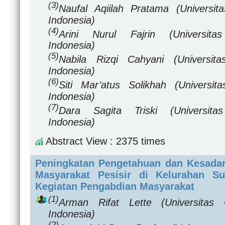
(3)
Naufal Aqiilah Pratama
(Universit
Indonesia)
(4)
Arini Nurul Fajrin
(Universita
Indonesia)
(5)
Nabila Rizqi Cahyani
(Universit
Indonesia)
(6)
Siti Mar’atus Solikhah
(Universit
Indonesia)
(7)
Dara Sagita Triski
(Universita
Indonesia)
Abstract View : 2375 times
Peningkatan Pengetahuan dan Kesada
Masyarakat Pesisir di Kelurahan Su
Kegiatan Pengabdian Masyarakat
(1)
Arman Rifat Lette
(Universitas
Indonesia)
(2)