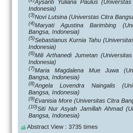
Aysanti Yuliana Paulus
(Universtas
Indonesia)
(3)
Novi Lutsina
(Universtas Citra Bangs
(4)
Maryati Agustina Barimbing
(Un
Bangsa, Indonesia)
(5)
Sebastianus Kurnia Tahu
(Universita
Indonesia)
(6)
Mili Arthanedi Jumetan
(Universita
Indonesia)
(7)
Maria Magdalena Mue Juwa
(Un
Bangsa, Indonesia)
(8)
Angela Lovendra Naingalis
(Un
Bangsa, Indonesia)
(9)
Evanisia More
(Universitas Citra Ban
(10)
Siti Nur Asyah Jamillah Ahmad
(U
Bangsa, Indonesia)
Abstract View : 3735 times